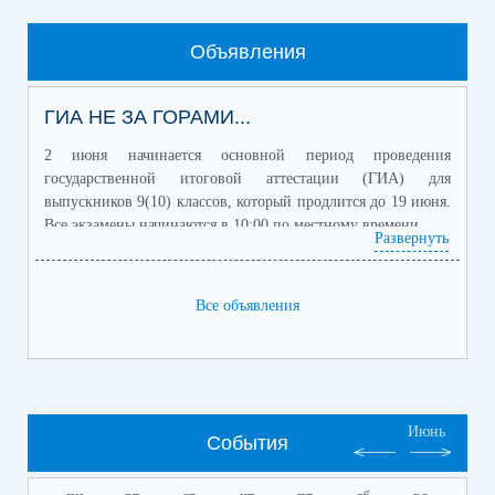
Объявления
ГИА НЕ ЗА ГОРАМИ...
2 июня начинается основной период проведения
государственной итоговой аттестации (ГИА) для
выпускников 9(10) классов, который продлится до 19 июня.
Все экзамены начинаются в 10:00 по местному времени.
Развернуть
Для получения аттестата об основном общем образовании
выпускникам 9 классов необходимо сдать два обязательных
учебных предмета (русский язык и математику) и два
Все объявления
учебных предмета по выбору.
Участники экзаменов с ограниченными возможностями
здоровья, дети-инвалиды и инвалиды для получения
аттестата могут сдать по желанию только обязательные
предметы (русский язык и математику) в форме ОГЭ и
Июнь
(или) государственного выпускного экзамена (ГВЭ).
События
В МР Бакалинский район РБ будут открыты 2 ППЭ : ППЭ
на базе МОБУ СОШ №1 с.Бакалы для сдачи ГИА в форме