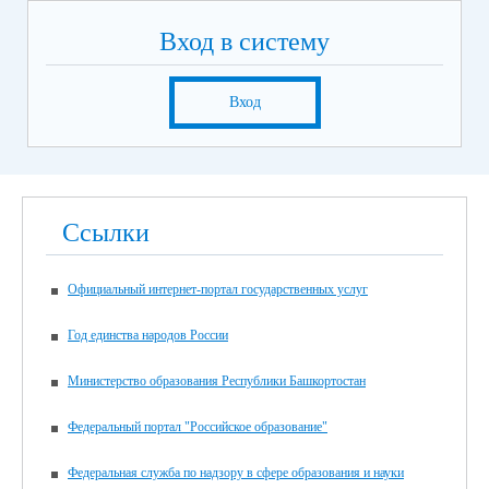
9 июня
Русский язык
Вход в систему
16 июня
Экзамен по предметам на выбор выпускника (кроме
русского языка и математики)
Вход
19 июня
Экзамен по предметам на выбор выпускника (кроме
русского языка и математики)
Итоговая аттестация для для обучающихся с нарушением
Ссылки
интеллекта, получающих образование по адаптированной
основной общеобразовательной программе, в 2026 году
пройдет в единые дни согласно графику:
Официальный интернет-портал государственных услуг
21 мая 2026 года – по учебным предметам «Русский язык»,
«Чтение (Литературное чтение)»;
Год единства народов России
25 мая 2026 года – по учебным предметам «Математика»,
«Основы социальной жизни»;
Министерство образования Республики Башкортостан
29 мая 2026 года – по учебному предмету «Труд
(технология)».
Федеральный портал "Российское образование"
Желаем всем выпускникам успехов!!!
Федеральная служба по надзору в сфере образования и науки