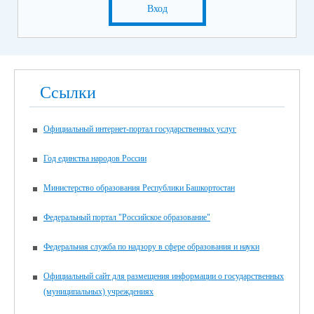
русского языка и математики)
Вход
19 июня
Экзамен по предметам на выбор выпускника (кроме
русского языка и математики)
Итоговая аттестация для для обучающихся с нарушением
Ссылки
интеллекта, получающих образование по адаптированной
основной общеобразовательной программе, в 2026 году
пройдет в единые дни согласно графику:
Официальный интернет-портал государственных услуг
21 мая 2026 года – по учебным предметам «Русский язык»,
«Чтение (Литературное чтение)»;
Год единства народов России
25 мая 2026 года – по учебным предметам «Математика»,
«Основы социальной жизни»;
Министерство образования Республики Башкортостан
29 мая 2026 года – по учебному предмету «Труд
(технология)».
Федеральный портал "Российское образование"
Желаем всем выпускникам успехов!!!
Федеральная служба по надзору в сфере образования и науки
Официальный сайт для размещения информации о государственных
(муниципальных) учреждениях