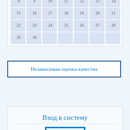
8
9
10
11
12
13
14
Предмет
2 июня
15
16
17
18
19
20
21
Математика
5 июня
22
23
24
25
26
27
28
Предмет на выбор выпускника:
биология;
29
30
география;
иностранные языки (письменная часть);
информатика;
литература;
обществознание;
Независимая оценка качества
физика;
химия;
история
6 июня
Информатика (устно)
Иностранный язык (устно)
9 июня
Русский язык
Вход в систему
16 июня
Экзамен по предметам на выбор выпускника (кроме