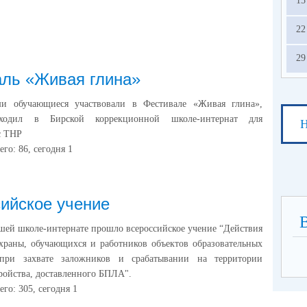
15
фо
Ба
22
ОВЗ
Дат
29
Дат
ль «Живая глина»
Пре
2 и
и обучающиеся участвовали в Фестивале «Живая глина»,
Мат
ходил в Бирской коррекционной школе-интернат для
Н
5 и
с ТНР
Пре
его:
86
, сегодня
1
био
гео
ино
инф
ийское учение
лит
общ
ашей школе-интернате прошло всероссийское учение “Действия
физ
храны, обучающихся и работников объектов образовательных
хим
 при захвате заложников и срабатывании на территории
ист
ройства, доставленного БПЛА".
6 и
его:
305
, сегодня
1
Инф