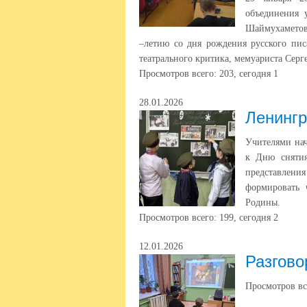
объединения 
Шаймухаметово
–летию со дня рождения русского пис
театрального критика, мемуариста Серг
Просмотров всего:
203
, сегодня
1
28.01.2026
Ленингр
Учителями на
к Дню снятия
представлен
формировать 
Родины.
Просмотров всего:
199
, сегодня
2
12.01.2026
Разгово
Просмотров вс