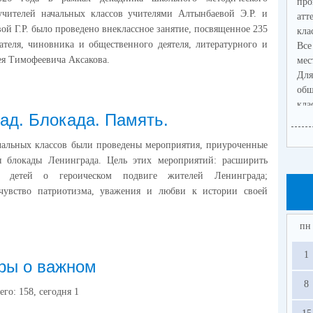
про
учителей начальных классов учителями Алтынбаевой Э.Р. и
атт
й Г.Р. было проведено внеклассное занятие, посвященное 235
кла
ателя, чиновника и общественного деятеля, литературного и
Все
ея Тимофеевича Аксакова.
мес
Для
об
кл
ад. Блокада. Память.
обя
яз
чальных классов были проведены мероприятия, приуроченные
пре
 блокады Ленинграда. Цель этих мероприятий: расширить
Уча
ия детей о героическом подвиге жителей Ленинграда;
воз
чувство патриотизма, уважения и любви к истории своей
и и
мо
обя
пн
ма
гос
1
ры о важном
(ГВ
В 
8
его:
158
, сегодня
1
от
СО