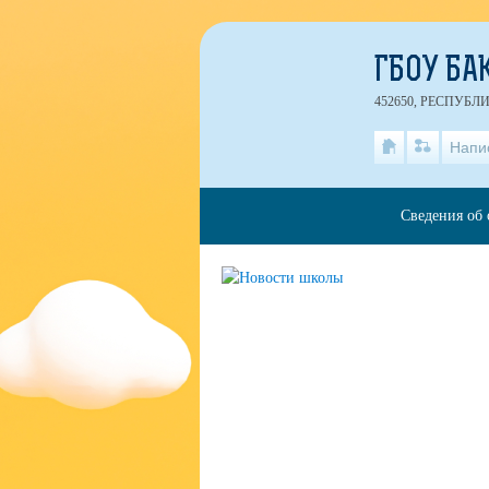
ГБОУ БА
452650, РЕСПУБЛ
Напи
Сведения об 