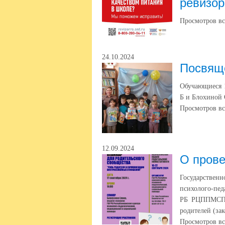
ревизор
Просмотров вс
24.10.2024
Посвяще
Обучающиеся 1
Б и Блохиной 
Просмотров вс
12.09.2024
О прове
Государственн
психолого-пед
РБ РЦППМСП) 
родителей (за
Просмотров вс