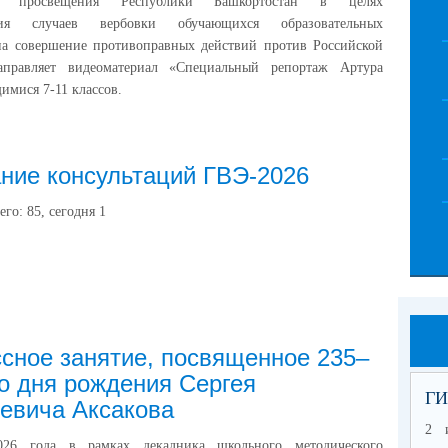
во просвещения Республики Башкортостан в целях
ния случаев вербовки обучающихся образовательных
на совершение противоправных действий против Российской
аправляет видеоматериал «Специальный репортаж Артура
мися 7-11 классов.
ние консультаций ГВЭ-2026
его:
85
, сегодня
1
сное занятие, посвященное 235–
о дня рождения Сергея
ГИ
евича Аксакова
2 
026 года в рамках декадника школьного методического