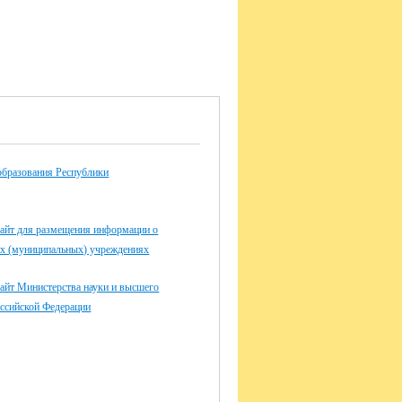
образования Республики
айт для размещения информации о
ых (муниципальных) учреждениях
айт Министерства науки и высшего
оссийской Федерации