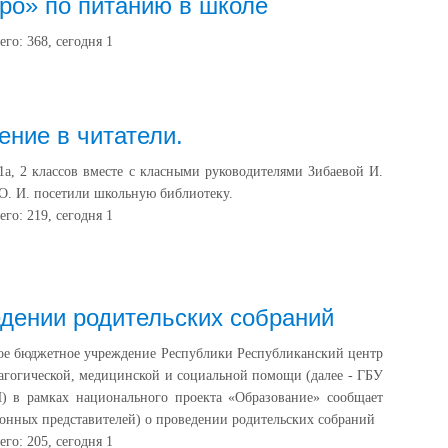
ро» по питанию в школе
25 
«М
его:
368
, сегодня
1
жиз
29 
«Тр
Жел
ние в читатели.
а, 2 классов вместе с класными руководителями Зибаевой И.
О. И. посетили школьную библиотеку.
его:
219
, сегодня
1
дении родительских собраний
ое бюджетное учреждение Республики Республиканский центр
агогической, медицинской и социальной помощи (далее - ГБУ
в рамках национального проекта «Образование» сообщает
конных представителей) о проведении родительских собраний
его:
205
, сегодня
1