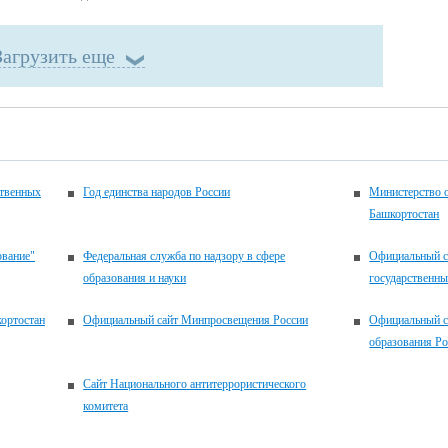
Загрузить еще
ственных
Год единства народов России
Министерство 
Башкортостан
ование"
Федеральная служба по надзору в сфере
Официальный с
образования и науки
государственн
ортостан
Официальный сайт Минпросвещения России
Официальный с
образования Р
Сайт Национального антитеррористического
комитета