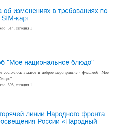
Ино
9 и
 об изменениях в требованиях по
Рус
 SIM-карт
16 
Эк
его:
314
, сегодня
1
вып
мат
19 
Эк
вып
б "Мое национальное блюдо"
мат
е состоялось важное и доброе мероприятие - флешмоб "Мое
Ито
блюдо".
с н
его:
308
, сегодня
1
об
ос
про
дни
21 
горячей линии Народного фронта
«Ру
росвещения России «Народный
чте