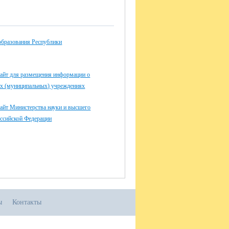
странный язык (устно)
юня
ский язык
июня
образования Республики
замен по предметам на выбор
ускника (кроме русского языка и
ематики)
айт для размещения информации о
июня
ых (муниципальных) учреждениях
замен по предметам на выбор
ускника (кроме русского языка и
айт Министерства науки и высшего
ематики)
оссийской Федерации
говая аттестация для для обучающихся
арушением интеллекта, получающих
разование по адаптированной
новной общеобразовательной
грамме, в 2026 году пройдет в единые
 согласно графику:
мая 2026 года – по учебным предметам
ы
Контакты
сский язык», «Чтение (Литературное
ние)»;