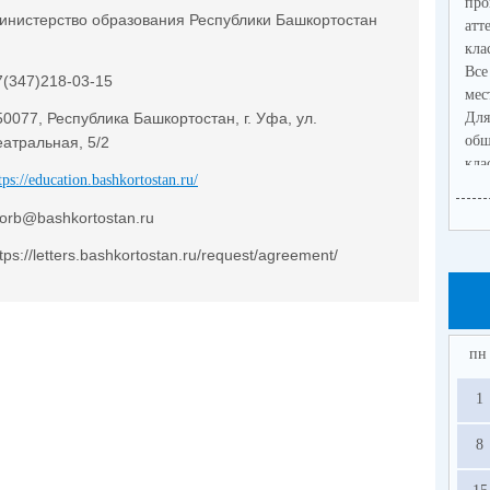
про
инистерство образования Республики Башкортостан
атт
кла
Все
7(347)218-03-15
мес
50077, Республика Башкортостан, г. Уфа, ул.
Для
об
еатральная, 5/2
кл
tps://education.bashkortostan.ru/
обя
яз
orb@bashkortostan.ru
пре
tps://letters.bashkortostan.ru/request/agreement/
Уча
воз
и и
мо
обя
пн
ма
гос
1
(ГВ
В 
8
от
СО