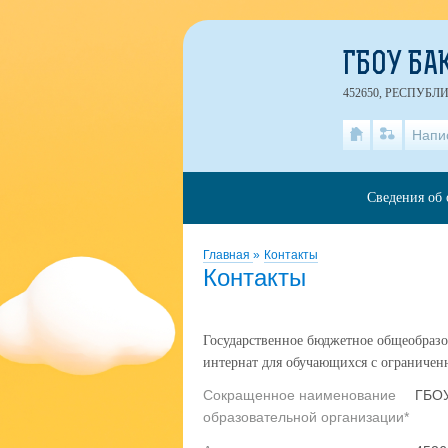
ГБОУ БА
452650, РЕСПУБЛ
Напи
Сведения об 
Главная
»
Контакты
Контакты
Государственное бюджетное общеобразо
интернат для обучающихся с ограниче
Сокращенное наименование
ГБОУ
образовательной организации*