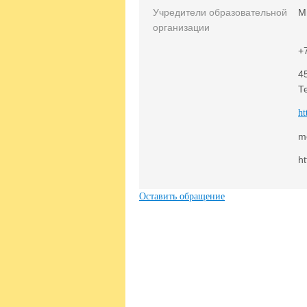
Учредители образовательной
М
организации
+
4
Т
ht
m
ht
Оставить обращение