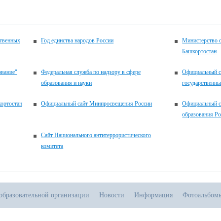
Ино
9 и
Рус
16 
ственных
Год единства народов России
Министерство 
Эк
Башкортостан
вып
мат
ование"
Федеральная служба по надзору в сфере
Официальный с
19 
образования и науки
государственн
Эк
вып
ортостан
Официальный сайт Минпросвещения России
Официальный с
мат
образования Р
Ито
Сайт Национального антитеррористического
с н
комитета
об
ос
про
дни
21 
образовательной организации
Новости
Информация
Фотоальбом
«Ру
чте