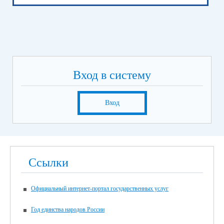
химия;
история
6 июня
Информатика (устно)
Иностранный язык (устно)
9 июня
Русский язык
Вход в систему
16 июня
Экзамен по предметам на выбор выпускника (кроме
русского языка и математики)
Вход
19 июня
Экзамен по предметам на выбор выпускника (кроме
русского языка и математики)
Итоговая аттестация для для обучающихся с нарушением
Ссылки
интеллекта, получающих образование по адаптированной
основной общеобразовательной программе, в 2026 году
пройдет в единые дни согласно графику:
Официальный интернет-портал государственных услуг
21 мая 2026 года – по учебным предметам «Русский язык»,
«Чтение (Литературное чтение)»;
Год единства народов России
25 мая 2026 года – по учебным предметам «Математика»,