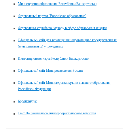
«Основы социальной жизни»;
Министерство образования Республики Башкортостан
29 мая 2026 года – по учебному предмету «Труд
(технология)».
Федеральный портал "Российское образование"
Желаем всем выпускникам успехов!!!
Федеральная служба по надзору в сфере образования и науки
Официальный сайт для размещения информации о государственных
(муниципальных) учреждениях
Инвестиционная карта Республики Башкортостан
Официальный сайт Минпросвещения России
Официальный сайт Министерства науки и высшего образования
Российской Федерации
Коронавирус
Сайт Национального антитеррористического комитета