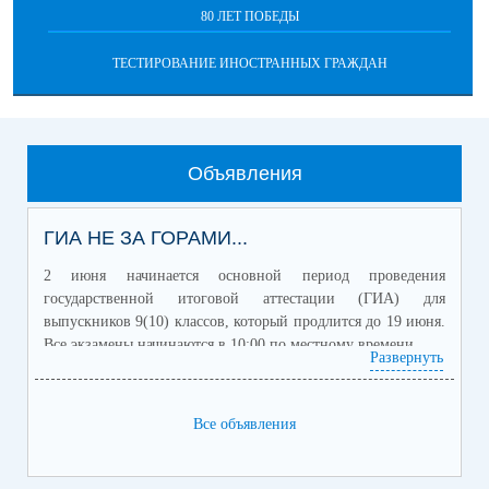
80 ЛЕТ ПОБЕДЫ
ТЕСТИРОВАНИЕ ИНОСТРАННЫХ ГРАЖДАН
Объявления
ГИА НЕ ЗА ГОРАМИ...
2 июня начинается основной период проведения
государственной итоговой аттестации (ГИА) для
выпускников 9(10) классов, который продлится до 19 июня.
Все экзамены начинаются в 10:00 по местному времени.
Развернуть
Для получения аттестата об основном общем образовании
выпускникам 9 классов необходимо сдать два обязательных
учебных предмета (русский язык и математику) и два
Все объявления
учебных предмета по выбору.
Участники экзаменов с ограниченными возможностями
здоровья, дети-инвалиды и инвалиды для получения