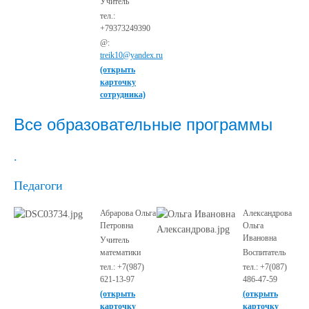
Учитель
тел.:
+79373249390
@:
treik10@yandex.ru
(открыть
карточку
сотрудника)
Все образовательные программы
.
Педагоги
Абрарова Ольга
Александрова
Петровна
Ольга
Ивановна
Учитель
математики
Воспитатель
тел.: +7(987)
тел.: +7(087)
621-13-97
486-47-59
(открыть
(открыть
карточку
карточку