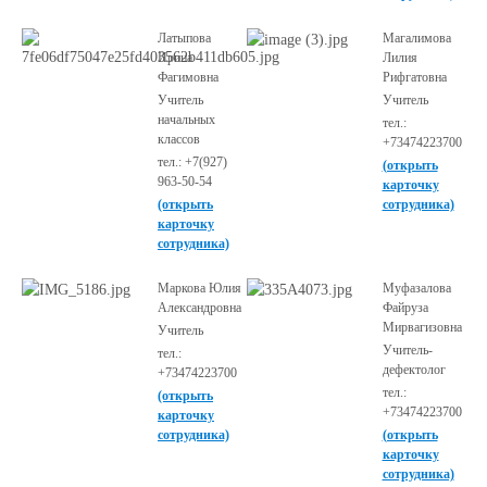
Латыпова
Магалимова
Ирина
Лилия
Фагимовна
Рифгатовна
Учитель
Учитель
начальных
тел.:
классов
+73474223700
тел.: +7(927)
(открыть
963-50-54
карточку
(открыть
сотрудника)
карточку
сотрудника)
Маркова Юлия
Муфазалова
Александровна
Файруза
Мирвагизовна
Учитель
Учитель-
тел.:
дефектолог
+73474223700
тел.:
(открыть
+73474223700
карточку
сотрудника)
(открыть
карточку
сотрудника)