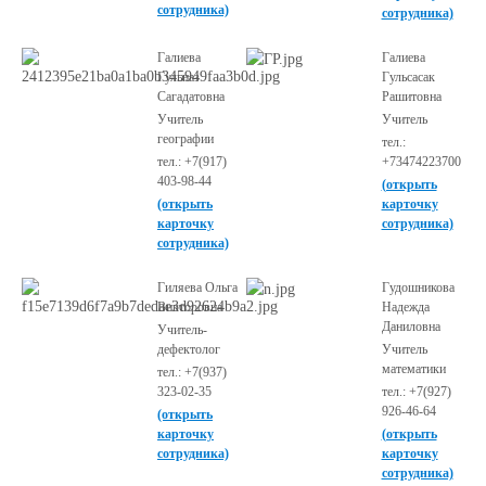
сотрудника)
сотрудника)
Галиева
Галиева
Гульназ
Гульсасак
Сагадатовна
Рашитовна
Учитель
Учитель
географии
тел.:
тел.: +7(917)
+73474223700
403-98-44
(открыть
(открыть
карточку
карточку
сотрудника)
сотрудника)
Гиляева Ольга
Гудошникова
Викторовна
Надежда
Даниловна
Учитель-
дефектолог
Учитель
математики
тел.: +7(937)
323-02-35
тел.: +7(927)
926-46-64
(открыть
карточку
(открыть
сотрудника)
карточку
сотрудника)