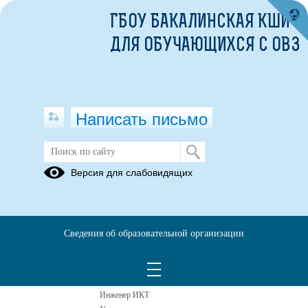
ГБОУ БАКАЛИНСКАЯ КШИ
ДЛЯ ОБУЧАЮЩИХСЯ С ОВЗ
Написать письмо
Версия для слабовидящих
Адаптированная образовательная
программа
Педагоги
Сведения об образовательной организации
Алтынбаев
Дмитрий
Александрович
Инженер ИКТ