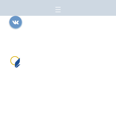
Все права защищены.
Дата последнего изменения на сайте: 04.06.2026
При использовании материалов сайта активная прямая ссылка на
источник обязательна
Сайт создан на портале сайтыобразованию.рф
№1556 в Реестре российского ПО (на основании
приказа Министерства цифрового развития, связи
и массовых коммуникаций Российской Федерации
от 06.09.2016 №426)