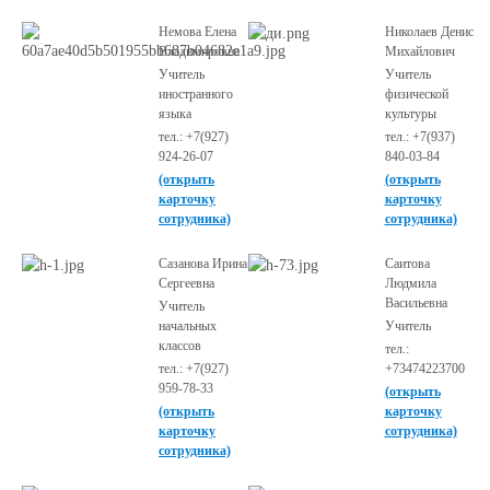
Немова Елена
Николаев Денис
Владимировна
Михайлович
Учитель
Учитель
иностранного
физической
языка
культуры
тел.: +7(927)
тел.: +7(937)
924-26-07
840-03-84
(открыть
(открыть
карточку
карточку
сотрудника)
сотрудника)
Сазанова Ирина
Саитова
Сергеевна
Людмила
Васильевна
Учитель
начальных
Учитель
классов
тел.:
тел.: +7(927)
+73474223700
959-78-33
(открыть
(открыть
карточку
карточку
сотрудника)
сотрудника)