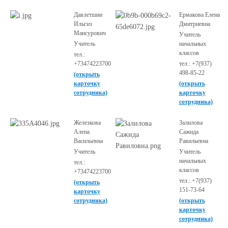
Давлетшин
Ермакова Елена
Ильгиз
Дмитриевна
Мансурович
Учитель
Учитель
начальных
классов
тел.:
+73474223700
тел.: +7(937)
498-85-22
(открыть
карточку
(открыть
сотрудника)
карточку
сотрудника)
Железкова
Залилова
Алена
Сажида
Васильевна
Равильевна
Учитель
Учитель
начальных
тел.:
классов
+73474223700
тел.: +7(937)
(открыть
151-73-64
карточку
сотрудника)
(открыть
карточку
сотрудника)