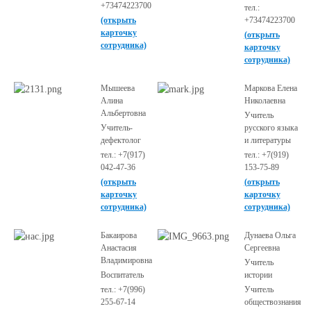
+73474223700
тел.:
(открыть
+73474223700
карточку
(открыть
сотрудника)
карточку
сотрудника)
Мышеева
Маркова Елена
Алина
Николаевна
Альбертовна
Учитель
Учитель-
русского языка
дефектолог
и литературы
тел.: +7(917)
тел.: +7(919)
042-47-36
153-75-89
(открыть
(открыть
карточку
карточку
сотрудника)
сотрудника)
Бакаирова
Дунаева Ольга
Анастасия
Сергеевна
Владимировна
Учитель
Воспитатель
истории
тел.: +7(996)
Учитель
255-67-14
обществознания