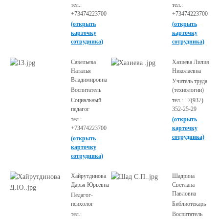
тел.:
тел.:
+73474223700
+73474223700
(открыть
(открыть
карточку
карточку
сотрудника)
сотрудника)
Савельева
Хазиева Лилия
Наталья
Николаевна
Владимировна
Учитель труда
Воспитатель
(технологии)
Социальный
тел.: +7(937)
педагог
352-25-29
тел.:
(открыть
+73474223700
карточку
сотрудника)
(открыть
карточку
сотрудника)
Хайрутдинова
Шадрина
Дарья Юрьевна
Светлана
Павловна
Педагог-
психолог
Библиотекарь
тел.:
Воспитатель