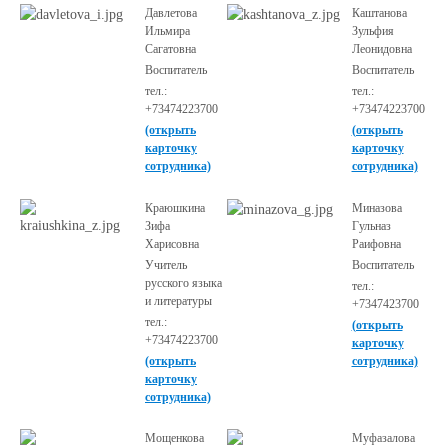
Давлетова
Каштанова
Ильмира
Зульфия
Сагатовна
Леонидовна
Воспитатель
Воспитатель
тел.:
тел.:
+73474223700
+73474223700
(открыть
(открыть
карточку
карточку
сотрудника)
сотрудника)
Краюшкина
Миназова
Зифа
Гульназ
Харисовна
Раифовна
Учитель
Воспитатель
русского языка
тел.:
и литературы
+7347423700
тел.:
(открыть
+73474223700
карточку
(открыть
сотрудника)
карточку
сотрудника)
Мощенкова
Муфазалова