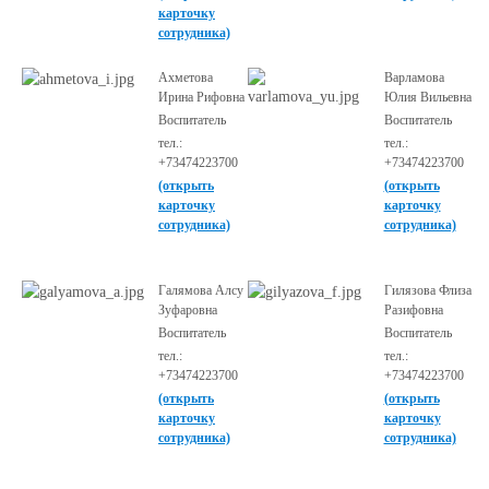
карточку
сотрудника)
Ахметова
Варламова
Ирина Рифовна
Юлия Вильевна
Воспитатель
Воспитатель
тел.:
тел.:
+73474223700
+73474223700
(открыть
(открыть
карточку
карточку
сотрудника)
сотрудника)
Галямова Алсу
Гилязова Флиза
Зуфаровна
Разифовна
Воспитатель
Воспитатель
тел.:
тел.:
+73474223700
+73474223700
(открыть
(открыть
карточку
карточку
сотрудника)
сотрудника)