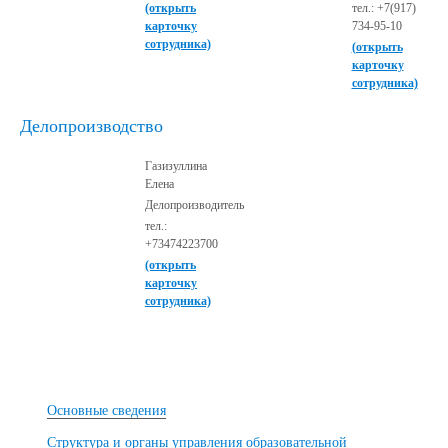
(открыть
тел.: +7(917)
карточку
734-95-10
сотрудника)
(открыть
карточку
сотрудника)
Делопроизводство
Газизуллина
Елена
Делопроизводитель
тел.:
+73474223700
(открыть
карточку
сотрудника)
Основные сведения
Структура и органы управления образовательной