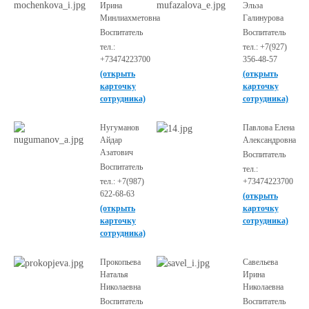
Ирина
Эльза
Минлиахметовна
Галинурова
Воспитатель
Воспитатель
тел.:
тел.: +7(927)
+73474223700
356-48-57
(открыть
(открыть
карточку
карточку
сотрудника)
сотрудника)
Нугуманов
Павлова Елена
Айдар
Александровна
Азатович
Воспитатель
Воспитатель
тел.:
тел.: +7(987)
+73474223700
622-68-63
(открыть
(открыть
карточку
карточку
сотрудника)
сотрудника)
Прокопьева
Савельева
Наталья
Ирина
Николаевна
Николаевна
Воспитатель
Воспитатель