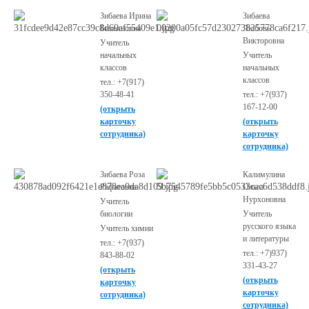
Зибаева Ирина
Зибаева
Бикьяновна
Любовь
Викторовна
Учитель
начальных
Учитель
классов
начальных
классов
тел.: +7(917)
350-48-41
тел.: +7(937)
167-12-00
(открыть
карточку
(открыть
сотрудника)
карточку
сотрудника)
Зибаева Роза
Калимулина
Рафатовна
Ольга
Нурхоновна
Учитель
биологии
Учитель
русского языка
Учитель химии
и литературы
тел.: +7(937)
тел.: +7)937)
843-88-02
331-43-27
(открыть
(открыть
карточку
карточку
сотрудника)
сотрудника)