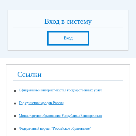
Иностранный язык (устно)
9 июня
Русский язык
Вход в систему
16 июня
Экзамен по предметам на выбор выпускника (кроме
русского языка и математики)
Вход
19 июня
Экзамен по предметам на выбор выпускника (кроме
русского языка и математики)
Итоговая аттестация для для обучающихся с нарушением
Ссылки
интеллекта, получающих образование по адаптированной
основной общеобразовательной программе, в 2026 году
пройдет в единые дни согласно графику:
Официальный интернет-портал государственных услуг
21 мая 2026 года – по учебным предметам «Русский язык»,
«Чтение (Литературное чтение)»;
Год единства народов России
25 мая 2026 года – по учебным предметам «Математика»,
«Основы социальной жизни»;
Министерство образования Республики Башкортостан
29 мая 2026 года – по учебному предмету «Труд
(технология)».
Федеральный портал "Российское образование"
Желаем всем выпускникам успехов!!!