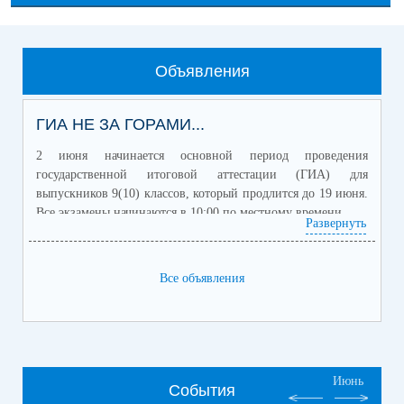
Объявления
ГИА НЕ ЗА ГОРАМИ...
2 июня начинается основной период проведения
государственной итоговой аттестации (ГИА) для
выпускников 9(10) классов, который продлится до 19 июня.
Все экзамены начинаются в 10:00 по местному времени.
Развернуть
Для получения аттестата об основном общем образовании
выпускникам 9 классов необходимо сдать два обязательных
учебных предмета (русский язык и математику) и два
Все объявления
учебных предмета по выбору.
Участники экзаменов с ограниченными возможностями
здоровья, дети-инвалиды и инвалиды для получения
аттестата могут сдать по желанию только обязательные
предметы (русский язык и математику) в форме ОГЭ и
Июнь
(или) государственного выпускного экзамена (ГВЭ).
События
В МР Бакалинский район РБ будут открыты 2 ППЭ : ППЭ