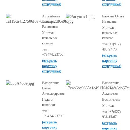
сотрудника)
сотрудника)
Алтынбаева
Блохина Ольга
Эльвира
Ивановна
Рашитовна
Учитель
Учитель
начальных
начальных
классов
классов
тел.: +7(917)
тел.:
480-97-73
+73474223700
(открыть
(открыть
карточку
карточку
сотрудника)
сотрудника)
Валиуллина
Валиуллина
Елена
Гульфия
Александровна
Аскатовна
Педагог-
Воспитатель
психолог
Учитель
тел.:
тел.: +7(927)
+73474223700
931-15-67
(открыть
(открыть
карточку
карточку