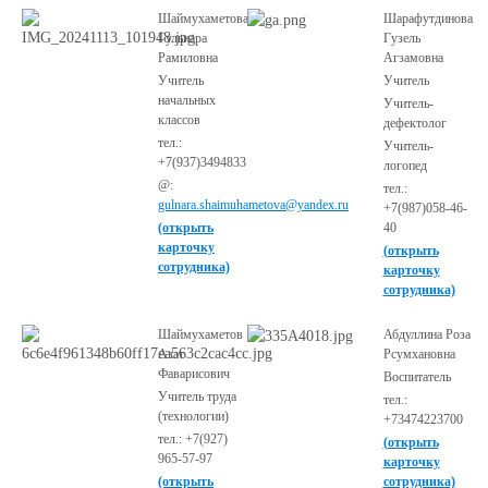
Шаймухаметова
Шарафутдинова
Гульнара
Гузель
Рамиловна
Агзамовна
Учитель
Учитель
начальных
Учитель-
классов
дефектолог
тел.:
Учитель-
+7(937)3494833
логопед
@:
тел.:
gulnara.shaimuhametova@yandex.ru
+7(987)058-46-
(открыть
40
карточку
(открыть
сотрудника)
карточку
сотрудника)
Шаймухаметов
Абдуллина Роза
Азат
Рсумхановна
Фаварисович
Воспитатель
Учитель труда
тел.:
(технологии)
+73474223700
тел.: +7(927)
(открыть
965-57-97
карточку
(открыть
сотрудника)