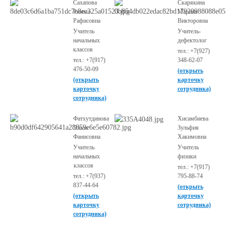
Сахапова
Скарякина
Римма
Марина
Рафисовна
Викторовна
Учитель
Учитель-
начальных
дефектолог
классов
тел.: +7(927)
тел.: +7(917)
348-62-07
476-50-09
(открыть
(открыть
карточку
карточку
сотрудника)
сотрудника)
Фатхутдинова
Хисамбиева
Эльза
Зульфия
Фанисовна
Хакимовна
Учитель
Учитель
начальных
физики
классов
тел.: +7(917)
тел.: +7(937)
795-88-74
837-44-64
(открыть
(открыть
карточку
карточку
сотрудника)
сотрудника)