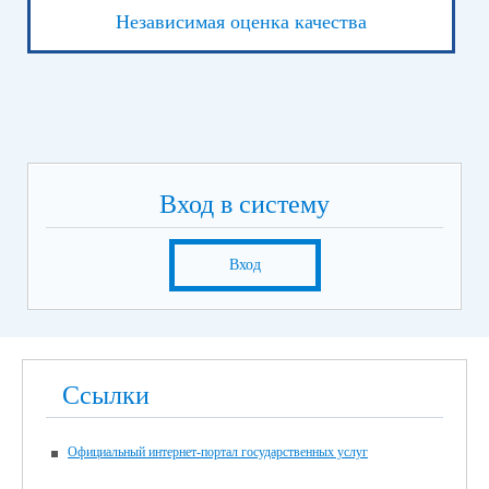
обществознание;
Независимая оценка качества
физика;
химия;
история
6 июня
Информатика (устно)
Иностранный язык (устно)
9 июня
Русский язык
Вход в систему
16 июня
Экзамен по предметам на выбор выпускника (кроме
русского языка и математики)
Вход
19 июня
Экзамен по предметам на выбор выпускника (кроме
русского языка и математики)
Итоговая аттестация для для обучающихся с нарушением
Ссылки
интеллекта, получающих образование по адаптированной
основной общеобразовательной программе, в 2026 году
пройдет в единые дни согласно графику:
Официальный интернет-портал государственных услуг
21 мая 2026 года – по учебным предметам «Русский язык»,
«Чтение (Литературное чтение)»;