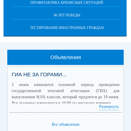
ПРОФИЛАКТИКА КРИЗИСНЫХ СИТУАЦИЙ
80 ЛЕТ ПОБЕДЫ
ТЕСТИРОВАНИЕ ИНОСТРАННЫХ ГРАЖДАН
Объявления
ГИА НЕ ЗА ГОРАМИ...
2 июня начинается основной период проведения
государственной итоговой аттестации (ГИА) для
выпускников 9(10) классов, который продлится до 19 июня.
Все экзамены начинаются в 10:00 по местному времени.
Развернуть
Для получения аттестата об основном общем образовании
выпускникам 9 классов необходимо сдать два обязательных
учебных предмета (русский язык и математику) и два
Все объявления
учебных предмета по выбору.