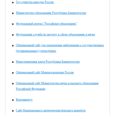
Год единства народов России
25 мая 2026 года – по учебным предметам «Математика»,
«Основы социальной жизни»;
Министерство образования Республики Башкортостан
29 мая 2026 года – по учебному предмету «Труд
(технология)».
Федеральный портал "Российское образование"
Желаем всем выпускникам успехов!!!
Федеральная служба по надзору в сфере образования и науки
Официальный сайт для размещения информации о государственных
(муниципальных) учреждениях
Инвестиционная карта Республики Башкортостан
Официальный сайт Минпросвещения России
Официальный сайт Министерства науки и высшего образования
Российской Федерации
Коронавирус
Сайт Национального антитеррористического комитета