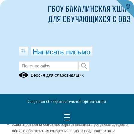
ГБОУ БАКАЛИНСКАЯ КШИ
ДЛЯ ОБУЧАЮЩИХСЯ С ОВЗ
Написать письмо
Версия для слабовидящих
Реализуемые образовательные
программы
Адаптированная основная образовательная программа
Сведения об образовательной организации
основного общего образования слабослышащих и
позднооглохших обучающихся_вариант 2_2_1
(смотреть
подробнее)
Адаптированная основная образовательная программа среднего
общего образования слабослышащих и позднооглохших