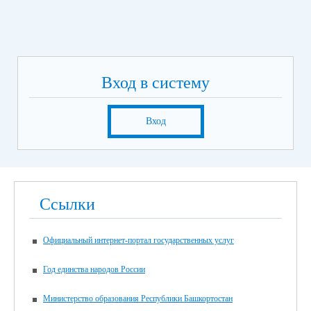
6 июня
Информатика (устно)
Иностранный язык (устно)
9 июня
Русский язык
Вход в систему
16 июня
Экзамен по предметам на выбор выпускника (кроме
русского языка и математики)
Вход
19 июня
Экзамен по предметам на выбор выпускника (кроме
русского языка и математики)
Итоговая аттестация для для обучающихся с нарушением
Ссылки
интеллекта, получающих образование по адаптированной
основной общеобразовательной программе, в 2026 году
пройдет в единые дни согласно графику:
Официальный интернет-портал государственных услуг
21 мая 2026 года – по учебным предметам «Русский язык»,
«Чтение (Литературное чтение)»;
Год единства народов России
25 мая 2026 года – по учебным предметам «Математика»,
«Основы социальной жизни»;
Министерство образования Республики Башкортостан
29 мая 2026 года – по учебному предмету «Труд