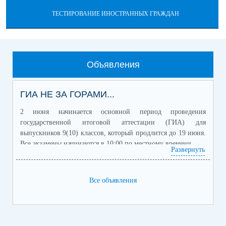
ТЕСТИРОВАНИЕ ИНОСТРАННЫХ ГРАЖДАН
Объявления
ГИА НЕ ЗА ГОРАМИ...
2 июня начинается основной период проведения
государственной итоговой аттестации (ГИА) для
выпускников 9(10) классов, который продлится до 19 июня.
Все экзамены начинаются в 10:00 по местному времени.
Развернуть
Для получения аттестата об основном общем образовании
выпускникам 9 классов необходимо сдать два обязательных
учебных предмета (русский язык и математику) и два
Все объявления
учебных предмета по выбору.
Участники экзаменов с ограниченными возможностями
здоровья, дети-инвалиды и инвалиды для получения
аттестата могут сдать по желанию только обязательные