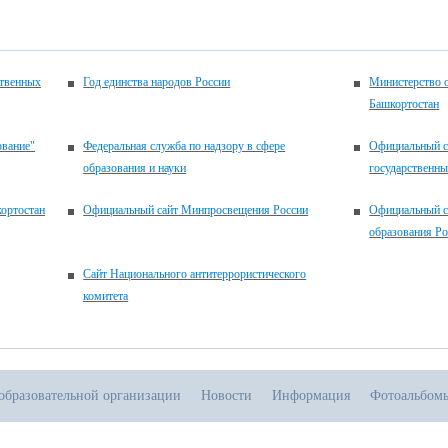
Ино
9 и
Рус
16 
ственных
Год единства народов России
Министерство 
Эк
Башкортостан
вып
мат
ование"
Федеральная служба по надзору в сфере
Официальный с
19 
образования и науки
государственн
Эк
вып
ортостан
Официальный сайт Минпросвещения России
Официальный с
мат
образования Р
Ито
Сайт Национального антитеррористического
с н
комитета
об
ос
про
дни
21 
образовательной организации
Новости
Информация
Фотоальбом
«Ру
чте