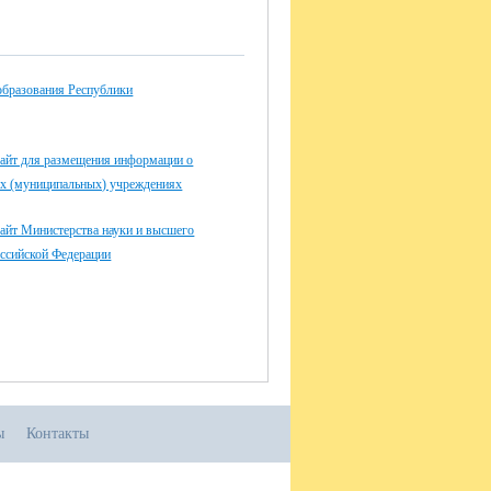
странный язык (устно)
юня
ский язык
июня
образования Республики
замен по предметам на выбор
ускника (кроме русского языка и
ематики)
айт для размещения информации о
июня
ых (муниципальных) учреждениях
замен по предметам на выбор
ускника (кроме русского языка и
айт Министерства науки и высшего
ематики)
оссийской Федерации
говая аттестация для для обучающихся
арушением интеллекта, получающих
разование по адаптированной
новной общеобразовательной
грамме, в 2026 году пройдет в единые
 согласно графику:
мая 2026 года – по учебным предметам
ы
Контакты
сский язык», «Чтение (Литературное
ние)»;