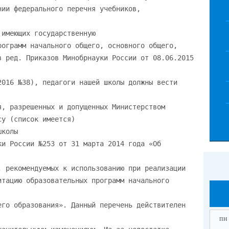
нии федерального перечня учебников,
 имеющих государственную
рограмм начального общего, основного общего,
в ред. Приказов Минобрнауки России от 08.06.2015
2016 №38), педагоги нашей школы должны вести
я, разрешенных и допущенных Министерством
су (список имеется)
школы
ки России №253 от 31 марта 2014 года «Об
, рекомендуемых к использованию при реализации
итацию образовательных программ начального
его образования». Данный перечень действителен
пн