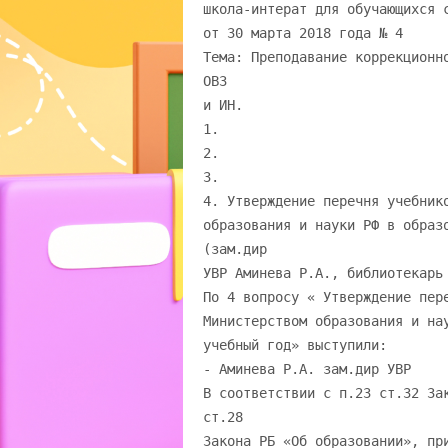
школа-интерат для обучающихся 
от 30 марта 2018 года № 4
Тема: Преподавание коррекционн
ОВЗ
и ИН.
1.
2.
3.
4. Утверждение перечня учебник
образования и науки РФ в образ
(зам.дир
УВР Аминева Р.А., библиотекарь
По 4 вопросу « Утверждение пер
Министерством образования и на
учебный год» выступили:
- Аминева Р.А. зам.дир УВР
В соответствии с п.23 ст.32 За
ст.28
Закона РБ «Об образовании», пр