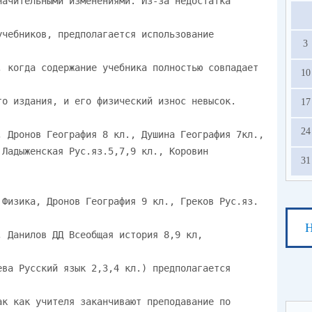
начительными изменениями. Из-за недостатка
учебников, предполагается использование
3
, когда содержание учебника полностью совпадает
10
го издания, и его физический износ невысок.
17
24
, Дронов География 8 кл., Душина География 7кл.,
 Ладыженская Рус.яз.5,7,9 кл., Коровин
31
 Физика, Дронов География 9 кл., Греков Рус.яз.
Н
, Данилов ДД Всеобщая история 8,9 кл,
ева Русский язык 2,3,4 кл.) предполагается
ак как учителя заканчивают преподавание по