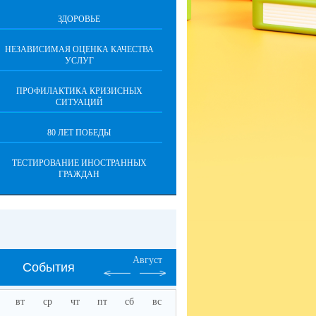
ЗДОРОВЬЕ
НЕЗАВИСИМАЯ ОЦЕНКА КАЧЕСТВА
УСЛУГ
ПРОФИЛАКТИКА КРИЗИСНЫХ
СИТУАЦИЙ
80 ЛЕТ ПОБЕДЫ
ТЕСТИРОВАНИЕ ИНОСТРАННЫХ
ГРАЖДАН
Август
События
вт
ср
чт
пт
сб
вс