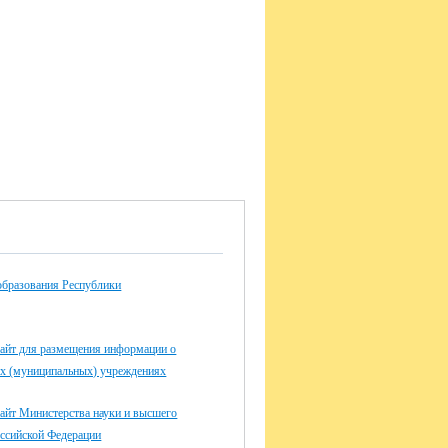
образования Республики
айт для размещения информации о
ых (муниципальных) учреждениях
айт Министерства науки и высшего
оссийской Федерации