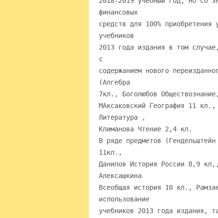
2018-2019 учебный год, но со з
финансовых
средств для 100% приобретения 
учебников
2013 года издания в том случае
с
содержанием нового переизданно
(Алгебра
7кл., Боголюбов Обществознание
МАксаковский География 11 кл.,
Литература ,
Климанова Чтение 2,4 кл.
В ряде предметов (Гендельштейн
11кл.,
Данилов История России 8,9 кл,
Алексашкина
Всеобщая история 10 кл., Рамза
использование
учебников 2013 года издания, т