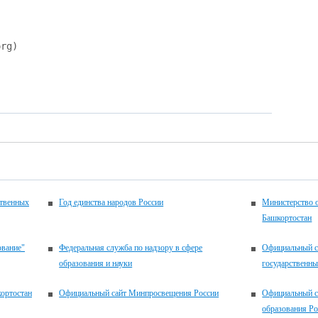
rg)
ственных
Год единства народов России
Министерство 
Башкортостан
ование"
Федеральная служба по надзору в сфере
Официальный с
образования и науки
государственн
ортостан
Официальный сайт Минпросвещения России
Официальный с
образования Р