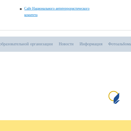
Сайт Национального антитеррористического
комитета
образовательной организации
Новости
Информация
Фотоальбом
.06.2026
тивная прямая ссылка на источник обязательна
Сай
№1
пр
и 
от