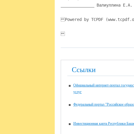
______________ Валиуллина Е.А.
Powered by TCPDF (www.tcpdf.o
Ссылки
Официальный интернет-портал государ
услуг
Федеральный портал "Российское образ
Инвестиционная карта Республики Башк