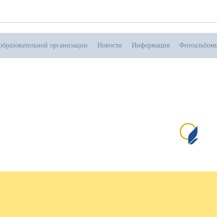
образовательной организации
Новости
Информация
Фотоальбом
.06.2026
тивная прямая ссылка на источник обязательна
Сай
№1
пр
и 
от