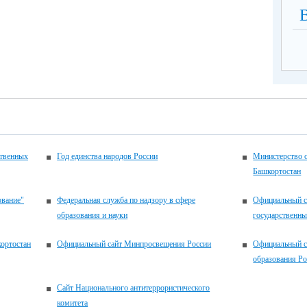
ственных
Год единства народов России
Министерство 
Башкортостан
ование"
Федеральная служба по надзору в сфере
Официальный с
образования и науки
государственн
ортостан
Официальный сайт Минпросвещения России
Официальный с
образования Р
Сайт Национального антитеррористического
комитета