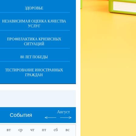
ЗДОРОВЬЕ
НЕЗАВИСИМАЯ ОЦЕНКА КАЧЕСТВА
УСЛУГ
ПРОФИЛАКТИКА КРИЗИСНЫХ
СИТУАЦИЙ
80 ЛЕТ ПОБЕДЫ
ТЕСТИРОВАНИЕ ИНОСТРАННЫХ
ГРАЖДАН
Август
События
вт
ср
чт
пт
сб
вс