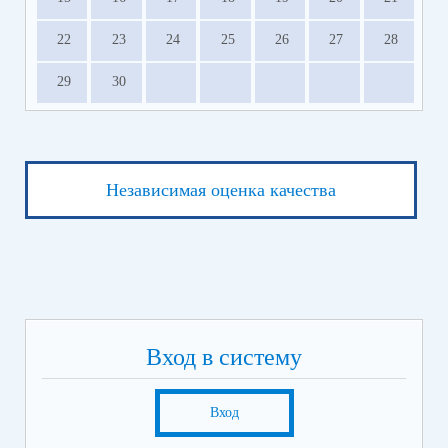
Математика
5 июня
22
23
24
25
26
27
28
Предмет на выбор выпускника:
биология;
29
30
география;
иностранные языки (письменная часть);
информатика;
литература;
обществознание;
Независимая оценка качества
физика;
химия;
история
6 июня
Информатика (устно)
Иностранный язык (устно)
9 июня
Русский язык
Вход в систему
16 июня
Экзамен по предметам на выбор выпускника (кроме
русского языка и математики)
Вход
19 июня
Экзамен по предметам на выбор выпускника (кроме