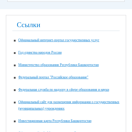
русского языка и математики)
Итоговая аттестация для для обучающихся с нарушением
Ссылки
интеллекта, получающих образование по адаптированной
основной общеобразовательной программе, в 2026 году
пройдет в единые дни согласно графику:
Официальный интернет-портал государственных услуг
21 мая 2026 года – по учебным предметам «Русский язык»,
«Чтение (Литературное чтение)»;
Год единства народов России
25 мая 2026 года – по учебным предметам «Математика»,
«Основы социальной жизни»;
Министерство образования Республики Башкортостан
29 мая 2026 года – по учебному предмету «Труд
(технология)».
Федеральный портал "Российское образование"
Желаем всем выпускникам успехов!!!
Федеральная служба по надзору в сфере образования и науки
Официальный сайт для размещения информации о государственных
(муниципальных) учреждениях
Инвестиционная карта Республики Башкортостан